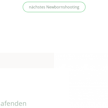
nächstes Newbornshooting
hlafenden