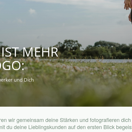
 IST MEHR
OGO:
werker und Dich
eren wir gemeinsam deine Stärken und fotografieren dich
it du deine Lieblingskunden auf den ersten Blick begeist